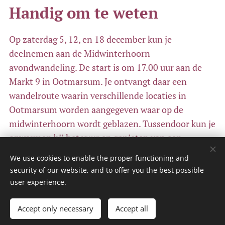
Handig om te weten
Op zaterdag 5, 12, en 18 december kun je
deelnemen aan de Midwinterhoorn
avondwandeling. De start is om 17.00 uur aan de
Markt 9 in Ootmarsum. Je ontvangt daar een
wandelroute waarin verschillende locaties in
Ootmarsum worden aangegeven waar op de
midwinterhoorn wordt geblazen. Tussendoor kun je
opwarmen bij het vuur en genieten van een
heerlijke kop warme chocolademelk of glühwein.
We use cookies to enable the proper functioning and
security of our website, and to offer you the best possible
user experience.
Starttijd:
17.00 uur vanaf de VVV
Ootmarsum/Brummelhuis.
Accept only necessary
Accept all
Duur:
1,5 uur.